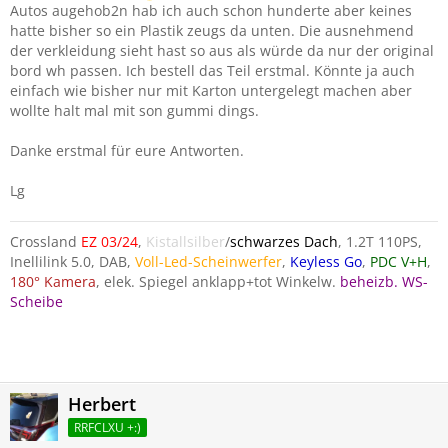
agenheber ansetzt, aber weine nicht, wenn Du den
Autos augehob2n hab ich auch schon hunderte aber keines
Unterboden deines Autos ruiniert hast.
hatte bisher so ein Plastik zeugs da unten. Die ausnehmend
der verkleidung sieht hast so aus als würde da nur der original
bord wh passen. Ich bestell das Teil erstmal. Könnte ja auch
einfach wie bisher nur mit Karton untergelegt machen aber
wollte halt mal mit son gummi dings.
Danke erstmal für eure Antworten.
Lg
Crossland
EZ 03/24
,
Kistallsilber
/
schwarzes Dach
, 1.2T 110PS,
Inellilink 5.0, DAB,
Voll-Led-Scheinwerfer
,
Keyless Go
,
PDC V+H
,
180° Kamera
, elek. Spiegel anklapp+tot Winkelw.
beheizb. WS-
Scheibe
Herbert
RRFCLXU +:)