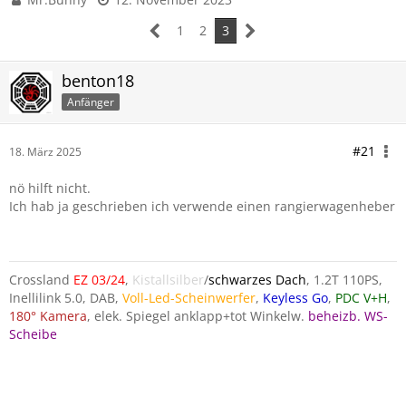
1
2
3
benton18
Anfänger
#21
18. März 2025
nö hilft nicht.
Ich hab ja geschrieben ich verwende einen rangierwagenheber
Crossland
EZ 03/24
,
Kistallsilber
/
schwarzes Dach
, 1.2T 110PS,
Inellilink 5.0, DAB,
Voll-Led-Scheinwerfer
,
Keyless Go
,
PDC V+H
,
180° Kamera
, elek. Spiegel anklapp+tot Winkelw.
beheizb. WS-
Scheibe