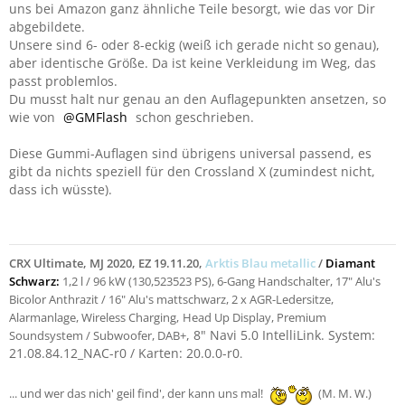
uns bei Amazon ganz ähnliche Teile besorgt, wie das vor Dir
abgebildete.
Unsere sind 6- oder 8-eckig (weiß ich gerade nicht so genau),
aber identische Größe. Da ist keine Verkleidung im Weg, das
passt problemlos.
Du musst halt nur genau an den Auflagepunkten ansetzen, so
wie von
GMFlash
schon geschrieben.
Diese Gummi-Auflagen sind übrigens universal passend, es
gibt da nichts speziell für den Crossland X (zumindest nicht,
dass ich wüsste).
CRX Ultimate, MJ 2020, EZ 19.11.20,
Arktis Blau metallic
/
Diamant
Schwarz:
1,2 l / 96 kW (130,523523 PS), 6-Gang Handschalter, 17" Alu's
Bicolor Anthrazit / 16" Alu's mattschwarz, 2 x AGR-Ledersitze,
Alarm
anlage, Wireless Charging,
Head Up Display,
Premium
, 8" Navi 5.0 IntelliLink. System:
Soundsystem / Subwoofer,
DAB+
21.08.84.12_NAC-r0 / Karten: 20.0.0-r0
.
... und wer das nich' geil find', der kann uns mal!
(M. M. W.)