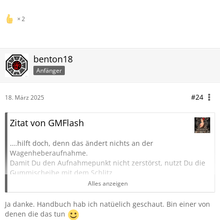
2
benton18
Anfänger
#24
18. März 2025
Zitat von GMFlash
….hilft doch, denn das ändert nichts an der
Wagenheberaufnahme.
Damit Du den Aufnahmepunkt nicht zerstörst, nutzt Du die
Gummischeibe mit dem Schlitz.
Alles anzeigen
Das ist jetzt keine theoretische Ansage von mir, sondern von
mir gelebte Praxis.
Ja danke. Handbuch hab ich natüelich geschaut. Bin einer von
Natürlich bist Du frei in der Entscheidung wo Du den W
denen die das tun