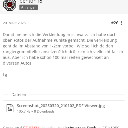
benton18
Anfänger
#26
20. März 2025
Damit meine ich die Verkleidung in schwarz. Ich habe doch
oben Fotos der Aufnahme Punkte gemacht. Die verkleidung
geht da im Abstand von 1-2cm vorbei. Wie soll ich da den
rangiergummiteller ansetzen? Ich drücke mich vielleicht falsch
aus. Aber ich habe sxhon 100 mal reifen gewechselt an
diversen Autos.
Lg
Dateien
Screenshot_20250320_210102_PDF Viewer.jpg
105,7 kB – 8 Downloads
Crossland
EZ 03/24
,
Kistallsilber
/
schwarzes Dach
, 1.2T 110PS,