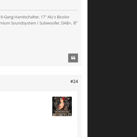
, 6-Gang Handschalter, 17" Alu's Bicolor
, 8"
mium Soundsystem / Subwoofer,
DAB+
#24