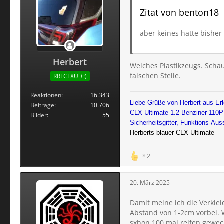
Zitat von benton18
aber keines hatte bisher
Herbert
Welches Plastikzeugs. Scha
falschen Stelle.
RRFCLXU +:)
Reaktionen
16.343
Liebe Grüße von Herbert aus Er
Beiträge
10.706
CLX Ultimate 1.2 Benziner 110P
Bilder
55
Sicherheitsgitter, Funktions-Au
Herberts blauer CLX Ultimate
2
20. März 2025
Damit meine ich die Verkle
Abstand von 1-2cm vorbei. W
sxhon 100 mal reifen gewec