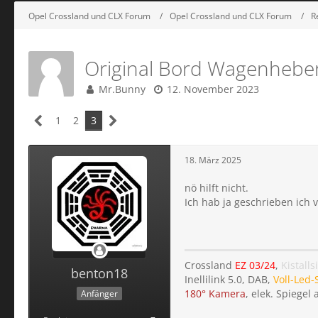
Opel Crossland und CLX Forum
Opel Crossland und CLX Forum
R
Original Bord Wagenhebe
Mr.Bunny
12. November 2023
1
2
3
18. März 2025
nö hilft nicht.
Ich hab ja geschrieben ich
Crossland
EZ 03/24
,
Kistalls
benton18
Inellilink 5.0, DAB,
Voll-Led-
180° Kamera
, elek. Spiegel
Anfänger