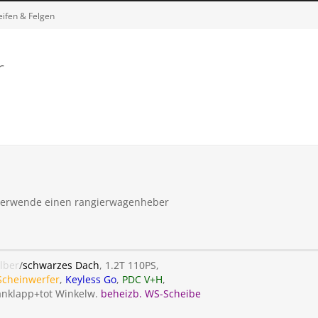
eifen & Felgen
r
 verwende einen rangierwagenheber
ilber
/
schwarzes Dach
, 1.2T 110PS,
Scheinwerfer
,
Keyless Go
,
PDC V+H
,
 anklapp+tot Winkelw.
beheizb. WS-Scheibe