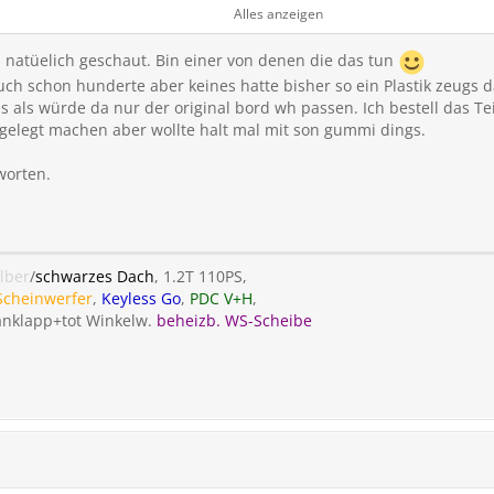
n der Entscheidung wo Du den W
Alles anzeigen
 weine nicht, wenn Du den Unterboden deines Autos ruiniert hast.
 natüelich geschaut. Bin einer von denen die das tun
ch schon hunderte aber keines hatte bisher so ein Plastik zeugs
us als würde da nur der original bord wh passen. Ich bestell das Te
rgelegt machen aber wollte halt mal mit son gummi dings.
worten.
ilber
/
schwarzes Dach
, 1.2T 110PS,
Scheinwerfer
,
Keyless Go
,
PDC V+H
,
 anklapp+tot Winkelw.
beheizb. WS-Scheibe