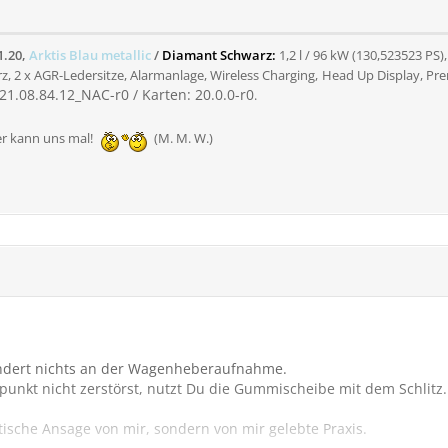
1.20,
Arktis Blau metallic
/
Diamant Schwarz:
1,2 l / 96 kW (130,523523 PS)
rz, 2 x AGR-Ledersitze, Alarm
anlage, Wireless Charging,
Head Up Display,
Pre
: 21.08.84.12_NAC-r0 / Karten: 20.0.0-r0
.
 der kann uns mal!
(M. M. W.)
ändert nichts an der Wagenheberaufnahme.
nkt nicht zerstörst, nutzt Du die Gummischeibe mit dem Schlitz.
etische Ansage von mir, sondern von mir gelebte Praxis.