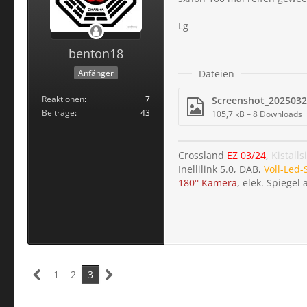
Lg
benton18
Anfänger
Dateien
Reaktionen
7
Beiträge
43
105,7 kB – 8 Downloads
Crossland
EZ 03/24
,
Kistalls
Inellilink 5.0, DAB,
Voll-Led-
180° Kamera
, elek. Spiegel
1
2
3