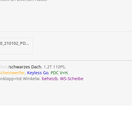
Screenshot_20250320_210102_PDF Viewer.jpg
ilber
/
schwarzes Dach
, 1.2T 110PS,
Scheinwerfer
,
Keyless Go
,
PDC V+H
,
 anklapp+tot Winkelw.
beheizb. WS-Scheibe