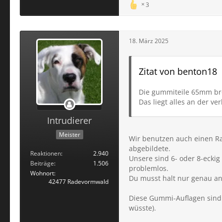
3
18. März 2025
Zitat von benton18
Die gummiteile 65mm bre
Das liegt alles an der ve
Intrudierer
Meister
Wir benutzen auch einen Ra
abgebildete.
Reaktionen
2.940
Unsere sind 6- oder 8-eckig
Beiträge
1.506
problemlos.
Wohnort
Du musst halt nur genau an
42477 Radevormwald
Diese Gummi-Auflagen sind ü
wüsste).