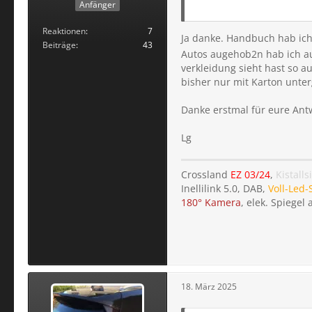
Natürlich bist Du frei i
Anfänger
agenheber ansetzt, aber
Reaktionen
7
Ja danke. Handbuch hab ich
Beiträge
43
Autos augehob2n hab ich au
verkleidung sieht hast so a
bisher nur mit Karton unte
Danke erstmal für eure Ant
Lg
Crossland
EZ 03/24
,
Kistalls
Inellilink 5.0, DAB,
Voll-Led-
180° Kamera
, elek. Spiegel
18. März 2025