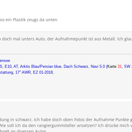
 so ein Plastik zeugs da unten
u doch mal unters Auto, der Aufnahmepunkt ist aus Metall. Ich gl
lensee
S, E10, AT,
Arktis Blau/Persian blue, Dach Schwarz, Navi 5.0 (
Karte
31
, SW
sstattung, 17" AWR, EZ 01-2018,
idung in schwarz. Ich habe doch oben Fotos der Aufnahme Punkte 
ie soll ich da den rangiergummiteller ansetzen? Ich drücke mich vi
hselt an diversen Autos.