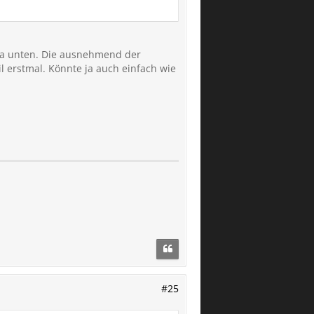
 da unten. Die ausnehmend der
il erstmal. Könnte ja auch einfach wie
#25