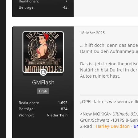
Reaktionen
7
Beiträge
43
18. März 2025
….hilft doch, denn das änd
Damit Du den Aufnahmepunkt
Das ist jetzt keine theoreti
Natürlich bist Du frei in 
Autos ruiniert hast.
GMFlash
Profi
„OPEL fahn is wie wennze fl
Reaktionen
1.693
Beiträge
834
>New MOKKA<
Ultimate 05/
Wohnort
Niederrhein
Grün/Schwarz -131PS 8-Gan
2-Rad :
Harley-Davidson
-
B