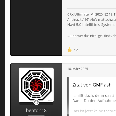
CRX Ultimate, MJ 2020, EZ 19.1
Anthrazit / 16" Alu's mattschwa
Navi 5.0 IntelliLink. System
... und wer das nich' geil find',
2
18. März 2025
Zitat von GMFlash
….hilft doch, denn das 
Damit Du den Aufnahmepu
benton18
Das ist jetzt keine theor