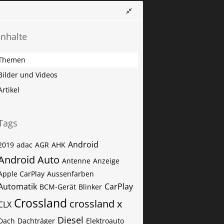
Inhalte
Themen
Bilder und Videos
Artikel
Tags
Android
2019
adac
AGR
AHK
Android Auto
Antenne
Anzeige
Apple CarPlay
Aussenfarben
Automatik
CarPlay
BCM-Gerät
Blinker
Crossland
crossland x
CLX
Diesel
Dach
Dachträger
Elektroauto