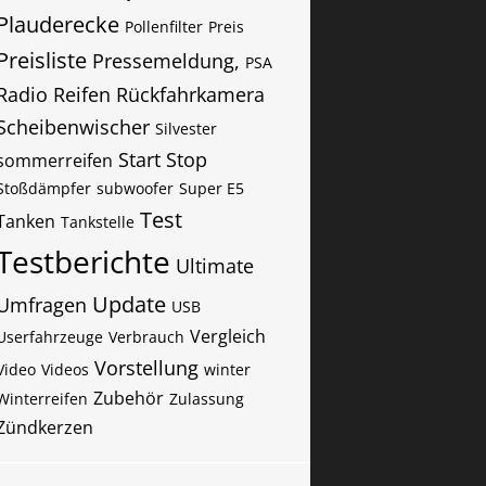
Plauderecke
Pollenfilter
Preis
Preisliste
Pressemeldung,
PSA
Radio
Reifen
Rückfahrkamera
Scheibenwischer
Silvester
Start Stop
sommerreifen
Stoßdämpfer
subwoofer
Super E5
Test
Tanken
Tankstelle
Testberichte
Ultimate
Update
Umfragen
USB
Vergleich
Userfahrzeuge
Verbrauch
Vorstellung
Video
Videos
winter
Zubehör
Winterreifen
Zulassung
Zündkerzen