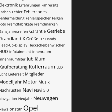
Elektronik
Erfahrungen
Fahrersitz
Fehlercodes
Farben
Fehler
Fehlermeldung
Fehlerspeicher
Felgen
Foto
Fremdfabrikate
Fremdmarken
Getriebe
Garantie
Ganzjahresreifen
Grandland X
Grüße
H7
Handy
Head-Up-Display
Heckscheibenwischer
HUD
Infotainment
Innenraum
Jubiläum
Innenraumfilter
Kofferraum
Kaufberatung
LED
Mitglieder
Licht
Lieferzeit
Motor
Modelljahr
Musik
Navi
Nachrüsten
Navi 5.0
Neuwagen
Navigation
Neujahr
Opel
onstar
News