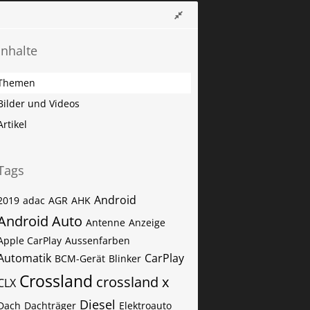
Inhalte
Themen
Bilder und Videos
Artikel
Tags
Android
2019
adac
AGR
AHK
Android Auto
Antenne
Anzeige
Apple CarPlay
Aussenfarben
Automatik
CarPlay
BCM-Gerät
Blinker
Crossland
crossland x
CLX
Diesel
Dach
Dachträger
Elektroauto