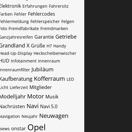
Elektronik
Erfahrungen
Fahrersitz
Fehlercodes
Farben
Fehler
Fehlermeldung
Fehlerspeicher
Felgen
Foto
Fremdfabrikate
Fremdmarken
Getriebe
Garantie
Ganzjahresreifen
Grandland X
Grüße
H7
Handy
Head-Up-Display
Heckscheibenwischer
HUD
Infotainment
Innenraum
Jubiläum
Innenraumfilter
Kofferraum
Kaufberatung
LED
Mitglieder
Licht
Lieferzeit
Motor
Modelljahr
Musik
Navi
Nachrüsten
Navi 5.0
Neuwagen
Navigation
Neujahr
Opel
onstar
News