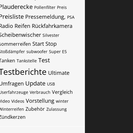
Plauderecke
Pollenfilter
Preis
Preisliste
Pressemeldung,
PSA
Radio
Reifen
Rückfahrkamera
Scheibenwischer
Silvester
Start Stop
sommerreifen
Stoßdämpfer
subwoofer
Super E5
Test
Tanken
Tankstelle
Testberichte
Ultimate
Update
Umfragen
USB
Vergleich
Userfahrzeuge
Verbrauch
Vorstellung
Video
Videos
winter
Zubehör
Winterreifen
Zulassung
Zündkerzen