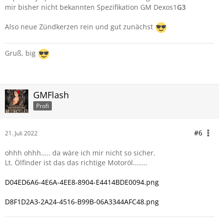
mir bisher nicht bekannten Spezifikation GM Dexos1
G3
Also neue Zündkerzen rein und gut zunächst
Gruß, big
GMFlash
Profi
#6
21. Juli 2022
ohhh ohhh….. da wäre ich mir nicht so sicher.
Lt. Ölfinder ist das das richtige Motoröl……..
D04ED6A6-4E6A-4EE8-8904-E4414BDE0094.png
D8F1D2A3-2A24-4516-B99B-06A3344AFC48.png