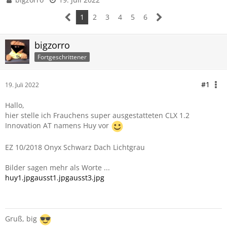
1
2
3
4
5
6
bigzorro
Fortgeschrittener
#1
19. Juli 2022
Hallo,
hier stelle ich Frauchens super ausgestatteten CLX 1.2
Innovation AT namens Huy vor
EZ 10/2018 Onyx Schwarz Dach Lichtgrau
Bilder sagen mehr als Worte ...
huy1.jpg
ausst1.jpg
ausst3.jpg
Gruß, big