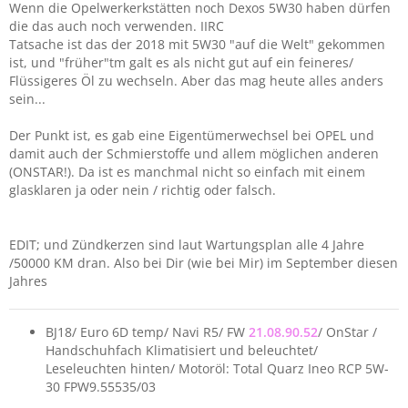
Wenn die Opelwerkerkstätten noch Dexos 5W30 haben dürfen
die das auch noch verwenden. IIRC
Tatsache ist das der 2018 mit 5W30 "auf die Welt" gekommen
ist, und "früher"tm galt es als nicht gut auf ein feineres/
Flüssigeres Öl zu wechseln. Aber das mag heute alles anders
sein...
Der Punkt ist, es gab eine Eigentümerwechsel bei OPEL und
damit auch der Schmierstoffe und allem möglichen anderen
(ONSTAR!). Da ist es manchmal nicht so einfach mit einem
glasklaren ja oder nein / richtig oder falsch.
EDIT; und Zündkerzen sind laut Wartungsplan alle 4 Jahre
/50000 KM dran. Also bei Dir (wie bei Mir) im September diesen
Jahres
BJ18/ Euro 6D temp/ Navi R5/ FW
21.08.90.52
/ OnStar /
Handschuhfach Klimatisiert und beleuchtet/
Leseleuchten hinten/ Motoröl: Total Quarz Ineo RCP 5W-
30 FPW9.55535/03