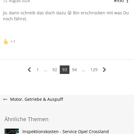
#930
12. August 2024
Jo, dann schreib das doch dazu 😜 Bin erschrocken mit was Du
noch fährst.
1
1
…
92
93
94
…
129
Motor, Getriebe & Auspuff
Ähnliche Themen
Inspektionskosten - Service Opel Crossland