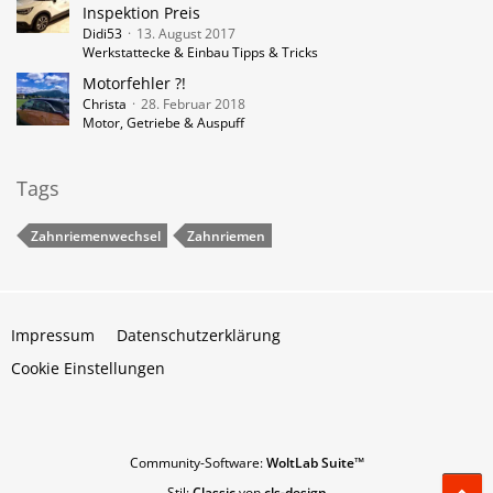
Inspektion Preis
Didi53
13. August 2017
Werkstattecke & Einbau Tipps & Tricks
Motorfehler ?!
Christa
28. Februar 2018
Motor, Getriebe & Auspuff
Tags
Zahnriemenwechsel
Zahnriemen
Impressum
Datenschutzerklärung
Cookie Einstellungen
Community-Software:
WoltLab Suite™
Stil:
Classic
von
cls-design