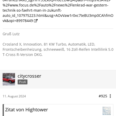
%2Fwww.focus.de%2Fauto%2Fnews%2Flenkrad-war-gestern-
technik-so-faehrt-man-in-zukunft-
auto_id_107975223.html&usg=AOvVaw1r0vc7teBU3mp0CAhfmO
vk&opi=89978449
Gruß Lutz
Crosland X, Innovation, 81 KW Turbo, Automatik, LED,
Frontscheibenheizung, schneeweiß, 16 Zoll-Reifen Intellilink 5.0
T-Cross R-Version DKG.
citycrosser
Profi
#925
11. August 2024
Zitat von Hightower