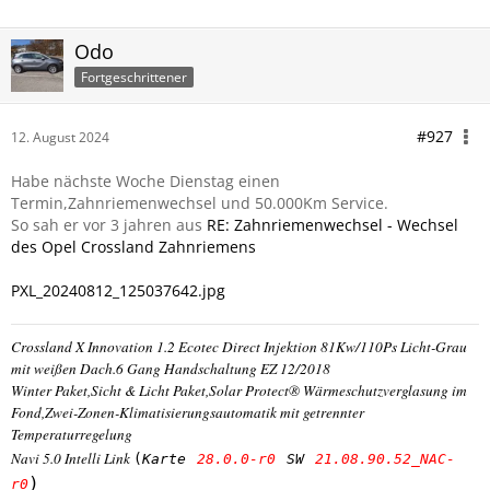
Odo
Fortgeschrittener
#927
12. August 2024
Habe nächste Woche Dienstag einen
Termin,Zahnriemenwechsel und 50.000Km Service.
So sah er vor 3 jahren aus
RE: Zahnriemenwechsel - Wechsel
des Opel Crossland Zahnriemens
PXL_20240812_125037642.jpg
Crossland X Innovation 1.2 Ecotec Direct Injektion 81Kw/110Ps Licht-Grau
mit weißen Dach.6 Gang Handschaltung EZ 12/2018
Winter Paket,Sicht & Licht Paket,Solar Protect® Wärmeschutzverglasung im
Fond,Zwei-Zonen-Klimatisierungsautomatik mit getrennter
Temperaturregelung
Navi 5.0 Intelli Link
(
Karte
28.0.0-r0
SW
21.08.90.52_NAC-
)
r0