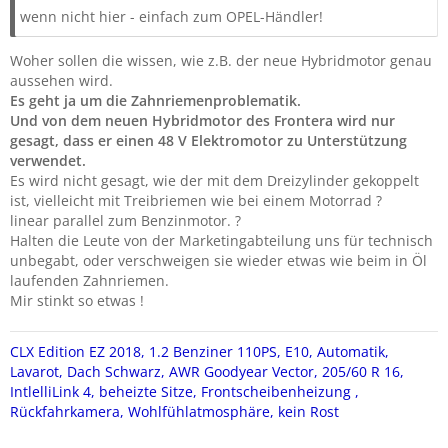
wenn nicht hier - einfach zum OPEL-Händler!
Woher sollen die wissen, wie z.B. der neue Hybridmotor genau
aussehen wird.
Es geht ja um die Zahnriemenproblematik.
Und von dem neuen Hybridmotor des Frontera wird nur
gesagt, dass er einen 48 V Elektromotor zu Unterstützung
verwendet.
Es wird nicht gesagt, wie der mit dem Dreizylinder gekoppelt
ist, vielleicht mit Treibriemen wie bei einem Motorrad ?
linear parallel zum Benzinmotor. ?
Halten die Leute von der Marketingabteilung uns für technisch
unbegabt, oder verschweigen sie wieder etwas wie beim in Öl
laufenden Zahnriemen.
Mir stinkt so etwas !
CLX Edition EZ 2018, 1.2 Benziner 110PS, E10, Automatik,
Lavarot
, Dach Schwarz,
AWR Goodyear Vector, 205/60 R 16,
IntlelliLink 4, beheizte Sitze, Frontscheibenheizung ,
Rückfahrkamera,
Wohlfühlatmosphäre, kein Rost