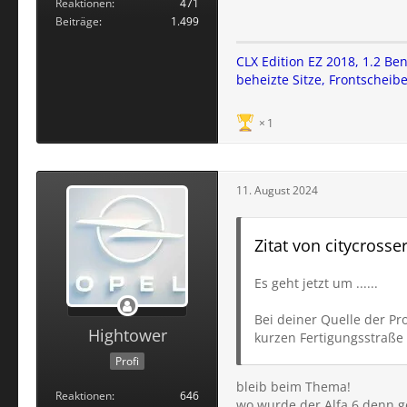
Reaktionen
471
Beiträge
1.499
CLX Edition EZ 2018, 1.2 Be
beheizte Sitze, Frontschei
1
11. August 2024
Zitat von citycrosse
Es geht jetzt um ......
Bei deiner Quelle der Pr
Hightower
kurzen Fertigungsstraße 
Profi
bleib beim Thema!
Reaktionen
646
wo wurde der Alfa 6 denn ge