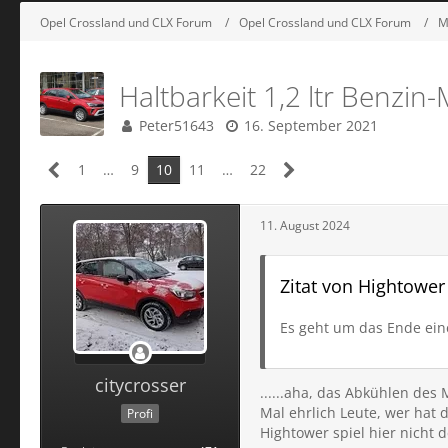
Opel Crossland und CLX Forum
Opel Crossland und CLX Forum
M
Haltbarkeit 1,2 ltr Benzi
Peter51643
16. September 2021
1
…
9
10
11
…
22
11. August 2024
Zitat von Hightower
Es geht um das Ende eine
citycrosser
......aha, das Abkühlen des
Mal ehrlich Leute, wer hat 
Profi
Hightower spiel hier nicht d