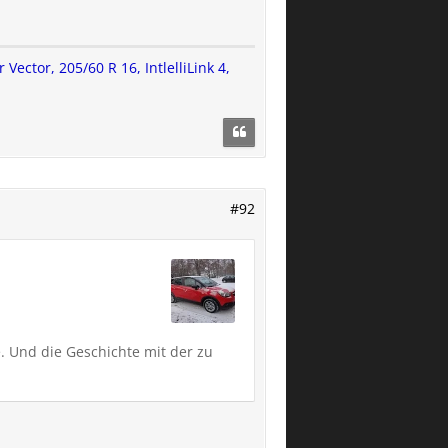
ector, 205/60 R 16, IntlelliLink 4,
#92
e. Und die Geschichte mit der zu