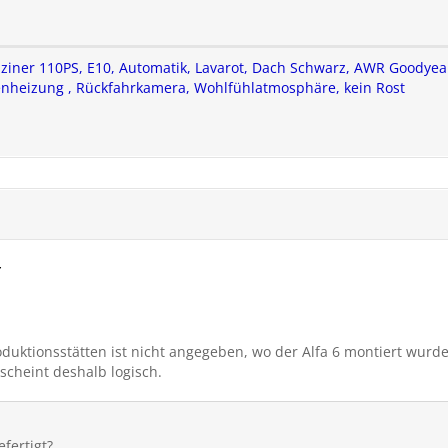
nziner 110PS, E10, Automatik, Lavarot
, Dach Schwarz,
AWR Goodyear V
benheizung , Rückfahrkamera,
Wohlfühlatmosphäre, kein Rost
r
oduktionsstätten ist nicht angegeben, wo der Alfa 6 montiert wurd
scheint deshalb logisch.
fertigt?