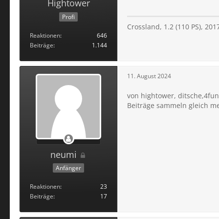
Hightower
Profi
Crossland, 1.2 (110 PS), 201
Reaktionen
646
Beiträge
1.144
11. August 2024
von hightower, ditsche,4f
Beiträge sammeln gleich me
neumi
Anfänger
Reaktionen
23
Beiträge
17