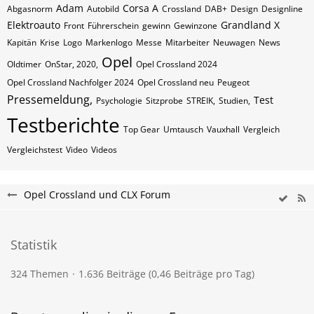
Adam
Corsa A
Abgasnorm
Autobild
Crossland
DAB+
Design
Designline
Elektroauto
Grandland X
Front
Führerschein
gewinn
Gewinzone
Kapitän
Krise
Logo
Markenlogo
Messe
Mitarbeiter
Neuwagen
News
Opel
Oldtimer
OnStar, 2020,
Opel Crossland 2024
Opel Crossland Nachfolger 2024
Opel Crossland neu
Peugeot
Pressemeldung,
Test
Psychologie
Sitzprobe
STREIK,
Studien,
Testberichte
Top Gear
Umtausch
Vauxhall
Vergleich
Vergleichstest
Video
Videos
Opel Crossland und CLX Forum
Statistik
324 Themen
1.636 Beiträge (0,46 Beiträge pro Tag)