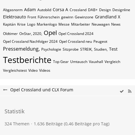
Adam
Corsa A
Abgasnorm
Autobild
Crossland
DAB+
Design
Designline
Elektroauto
Grandland X
Front
Führerschein
gewinn
Gewinzone
Kapitän
Krise
Logo
Markenlogo
Messe
Mitarbeiter
Neuwagen
News
Opel
Oldtimer
OnStar, 2020,
Opel Crossland 2024
Opel Crossland Nachfolger 2024
Opel Crossland neu
Peugeot
Pressemeldung,
Test
Psychologie
Sitzprobe
STREIK,
Studien,
Testberichte
Top Gear
Umtausch
Vauxhall
Vergleich
Vergleichstest
Video
Videos
Opel Crossland und CLX Forum
Statistik
324 Themen
1.636 Beiträge (0,46 Beiträge pro Tag)